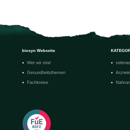
biosyn Webseite
KATEGOR
Wer wir sind
selena
Gesundheitsthemen
Arzneim
Fachkreise
Nahrun