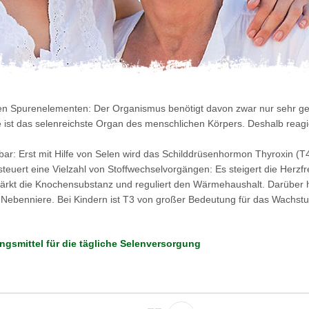
en Spurenelementen: Der Organismus benötigt davon zwar nur sehr geri
 ist das selenreichste Organ des menschlichen Körpers. Deshalb reagi
bar: Erst mit Hilfe von Selen wird das Schilddrüsenhormon Thyroxin (T4
uert eine Vielzahl von Stoffwechselvorgängen: Es steigert die Herzf
ärkt die Knochensubstanz und reguliert den Wärmehaushalt. Darüber 
 Nebenniere. Bei Kindern ist T3 von großer Bedeutung für das Wachst
gsmittel für die tägliche Selenversorgung