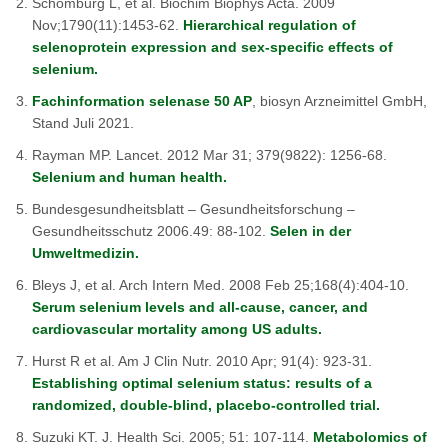
Schomburg L, et al. Biochim Biophys Acta. 2009
Nov;1790(11):1453-62.
Hierarchical regulation of
selenoprotein expression and sex-specific effects of
selenium.
Fachinformation selenase 50 AP
, biosyn Arzneimittel GmbH,
Stand Juli 2021.
Rayman MP. Lancet. 2012 Mar 31; 379(9822): 1256-68.
Selenium and human health.
Bundesgesundheitsblatt – Gesundheitsforschung –
Gesundheitsschutz 2006.49: 88-102.
Selen in der
Umweltmedizin.
Bleys J, et al. Arch Intern Med. 2008 Feb 25;168(4):404-10.
Serum selenium levels and all-cause, cancer, and
cardiovascular mortality among US adults.
Hurst R et al. Am J Clin Nutr. 2010 Apr; 91(4): 923-31.
Establishing optimal selenium status: results of a
randomized, double-blind, placebo-controlled trial.
Suzuki KT. J. Health Sci. 2005; 51: 107-114.
Metabolomics of