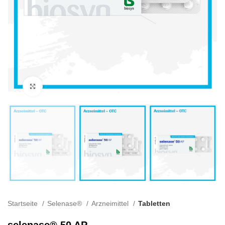
Klick zum Vergrößern
Startseite
Selenase®
Arzneimittel
Tabletten
selenase® 50 AP