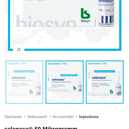
Klick zum Vergrößern
Startseite
Selenase®
Arzneimittel
Injectione
selenase® 50 Mikrogramm